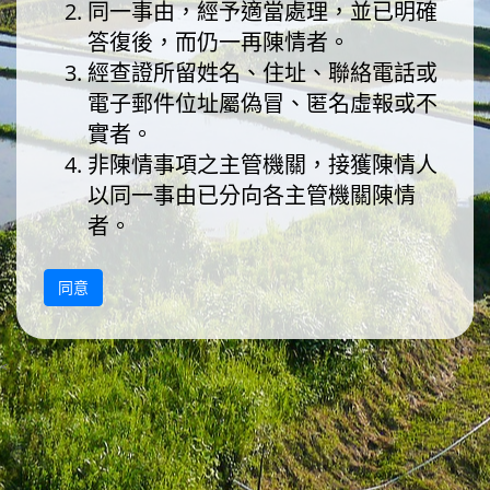
同一事由，經予適當處理，並已明確
答復後，而仍一再陳情者。
經查證所留姓名、住址、聯絡電話或
電子郵件位址屬偽冒、匿名虛報或不
實者。
非陳情事項之主管機關，接獲陳情人
以同一事由已分向各主管機關陳情
者。
<