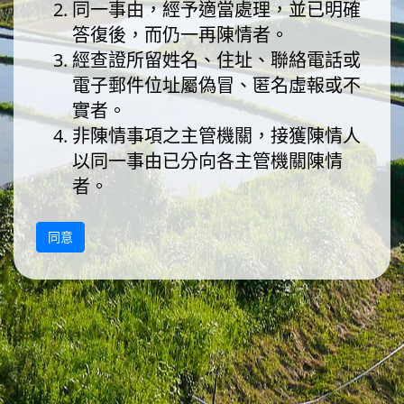
同一事由，經予適當處理，並已明確
答復後，而仍一再陳情者。
經查證所留姓名、住址、聯絡電話或
電子郵件位址屬偽冒、匿名虛報或不
實者。
非陳情事項之主管機關，接獲陳情人
以同一事由已分向各主管機關陳情
者。
<